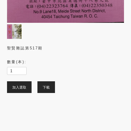
聖賢雜誌第517期
數量(本):