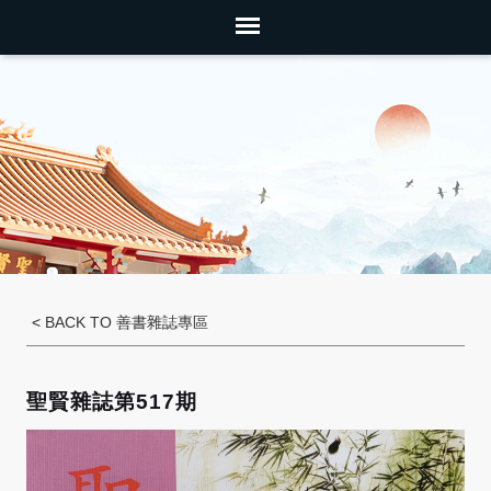
<
BACK TO 善書雜誌專區
聖賢雜誌第517期