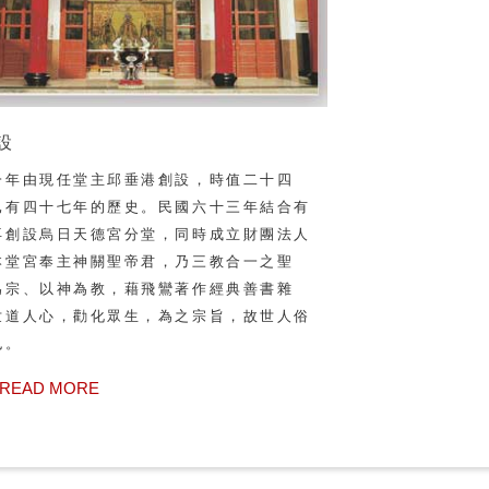
設
一年由現任堂主邱垂港創設，時值二十四
已有四十七年的歷史。民國六十三年結合有
再創設烏日天德宮分堂，同時成立財團法人
本堂宮奉主神關聖帝君，乃三教合一之聖
為宗、以神為教，藉飛鸞著作經典善書雜
世道人心，勸化眾生，為之宗旨，故世人俗
也。
READ MORE