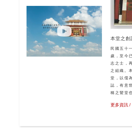
本堂之創
民國五十
歲，至今
志之士，
之組織。
堂，以儒
誌，有意
稱之鸞堂
更多資訊 / 