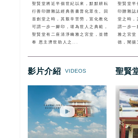
聖賢堂將近半個世紀以來，默默耕耘
聖賢堂半
行善印贈雜誌經典善書普化眾生。回
印贈雜誌
首創堂之時，其艱辛苦勞，宣化教化
堂之時，
可謂一步一腳印，堪為世人之典範，
謂一步一
聖賢堂有二座清淨幽雅之宮堂，並體
雅之宮堂
奉 恩主濟世助人之...
德，闡揚五
影片介紹
聖賢
VIDEOS