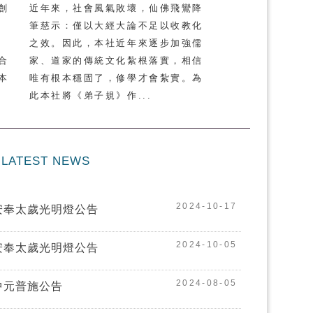
創
近年來，社會風氣敗壞，仙佛飛鸞降
筆慈示：僅以大經大論不足以收教化
之效。因此，本社近年來逐步加強儒
合
家、道家的傳統文化紮根落實，相信
本
唯有根本穩固了，修學才會紮實。為
此本社將《弟子規》作...
LATEST NEWS
2024-10-17
安奉太歲光明燈公告
2024-10-05
安奉太歲光明燈公告
2024-08-05
中元普施公告