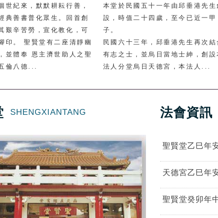
個世紀來，默默耕耘行善，
本堂於民國五十一年由邱垂港先生
經典善書普化眾生。回首創
設，時值二十四歲，至今已近一甲
其艱辛苦勞，宣化教化，可
子。
腳印。 聖賢堂有二座清靜幽
民國六十三年，邱垂港先生再次結
，並體奉 恩主濟世助人之聖
有志之士，並烏日當地士紳，創設
倫八德...
法人分堂烏日天德宮，本法人...
堂
法會資訊
SHENGXIANTANG
聖賢堂乙巳年
天德宮乙巳年
聖賢堂癸卯年